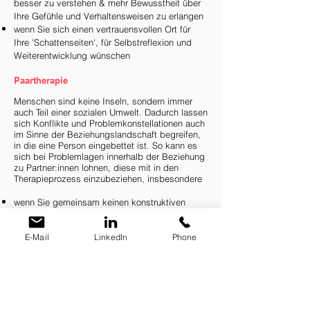
besser zu verstehen & mehr Bewusstheit über
Ihre Gefühle und Verhaltensweisen zu erlangen
wenn Sie sich einen vertrauensvollen Ort für
Ihre 'Schattenseiten', für Selbstreflexion und
Weiterentwicklung wünschen
Paartherapie
Menschen sind keine Inseln, sondern immer
auch Teil einer sozialen Umwelt. Dadurch lassen
sich Konflikte und Problemkonstellationen auch
im Sinne der Beziehungslandschaft begreifen,
in die eine Person eingebettet ist. So kann es
sich bei Problemlagen innerhalb der Beziehung
zu Partner:innen lohnen, diese mit in den
Therapieprozess einzubeziehen, insbesondere
wenn Sie gemeinsam keinen konstruktiven
Umgang mit (berufs-, familien- oder
krankheitsbedingten) Veränderungen in Ihrem
E-Mail
LinkedIn
Phone
Leben finden
wenn
wiederkehrende Konfliktmuster auftreten,
aus denen Sie Auswege suchen
wenn Sie sich wünschen, wieder mehr an
eigene und gemeinsame Ressourcen
anzuknüpfen